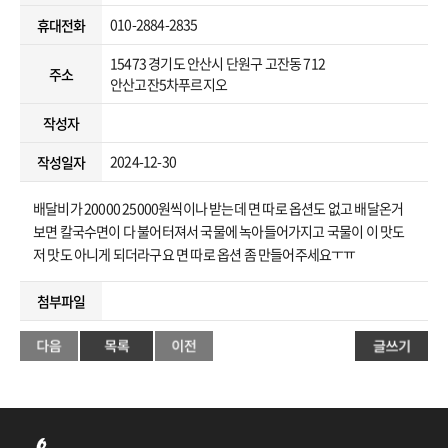
010-2884-2835
휴대전화
15473 경기도 안산시 단원구 고잔동 712
주소
안산고잔5차푸르지오
작성자
2024-12-30
작성일자
배달비가 20000 25000원씩이나 받는데 면 따로 옵션도 없고 배달온거
보면 칼국수면이 다 불어터져서 국물에 녹아들어가지고 국물이 이 맛도
저 맛도 아니게 되더라구요 면 따로 옵션 좀 만들어주세요ㅜㅠ
첨부파일