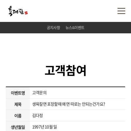
공지사항
뉴스&이벤트
고객참여
고객문의
이벤트명
생육칼면 포장할때 왜 면 따로는 안되는건가요?
제목
김다정
이름
1997년 10월 일
생년월일