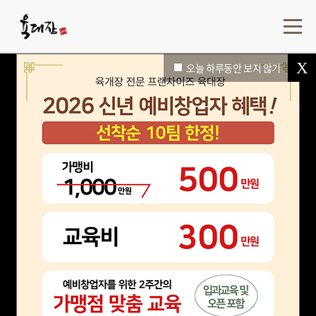
X
X
오늘 하루동안 보지 않기
오늘 하루동안 보지 않기
한식프랜차이즈의 자존심, 육대장
"전통을 잇고 미래를 여는 한식의 대표 장수브랜드.
365일 언제나 남녀노소모두가 사랑하는
건강하고 행복한 맛" 우리는 육대장입니다.